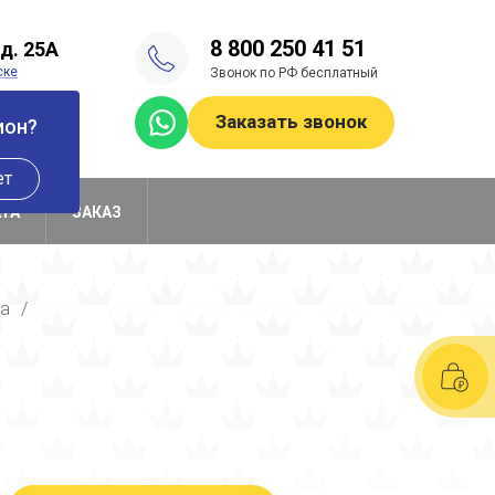
8 800 250 41 51
д. 25А
ске
Звонок по РФ бесплатный
-лист
Заказать звонок
ион?
ет
АТА
ЗАКАЗ
ка
/
7