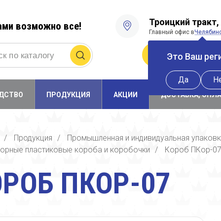
Троицкий тракт, 
ами возможно все!
Главный офис в
Челябин
Получить прайс
Это Ваш рег
Да
Н
ДСТВО
ПРОДУКЦИЯ
АКЦИИ
ДОСТАВКА, ОПЛ
/
Продукция
/
Промышленная и индивидуальная упаков
орные пластиковые короба и коробочки
/
Короб ПКор-0
РОБ ПКОР-07