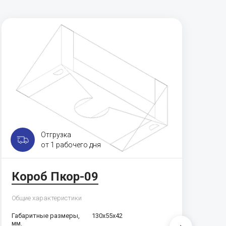
Отгрузка
от 1 рабочего дня
Б
Короб Пкор-09
м
Общие характеристики
Об
Габаритные размеры,
130х55х42
мм.