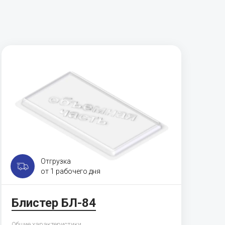
Отгрузка
от 1 рабочего дня
Блистер БЛ-84
К
Общие характеристики
Об