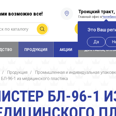
Троицкий тракт, 
ами возможно все!
Главный офис в
Челябин
Получить прайс
Это Ваш рег
Да
Н
ДСТВО
ПРОДУКЦИЯ
АКЦИИ
ДОСТАВКА, ОПЛ
/
Продукция
/
Промышленная и индивидуальная упаков
 БЛ-96-1 из медицинского пластика
ИСТЕР БЛ-96-1 И
ЕДИЦИНСКОГО П