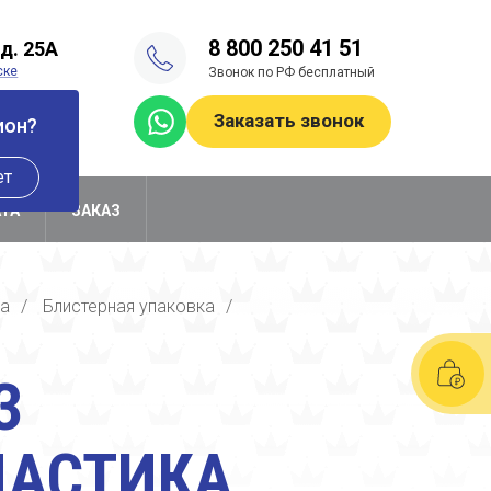
8 800 250 41 51
д. 25А
ске
Звонок по РФ бесплатный
-лист
Заказать звонок
ион?
ет
АТА
ЗАКАЗ
ка
/
Блистерная упаковка
/
З
ЛАСТИКА